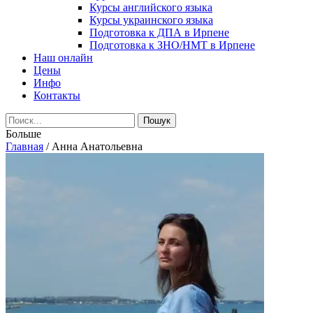
Курсы английского языка
Курсы украинского языка
Подготовка к ДПА в Ирпене
Подготовка к ЗНО/НМТ в Ирпене
Наш онлайн
Цены
Инфо
Контакты
Больше
Главная
/
Анна Анатольевна