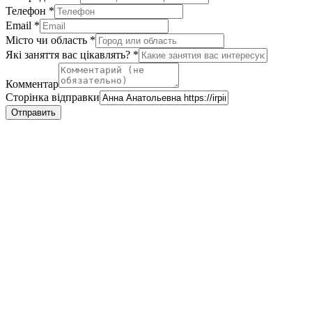
Телефон
*
вас
Email
*
Місто чи область
*
Які заняття вас цікавлять?
*
Комментар
Сторінка відправки
Отправить