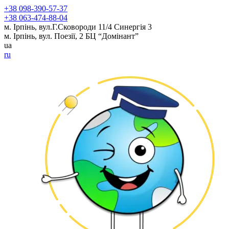
+38 098-390-57-37
+38 063-474-88-04
м. Ірпінь, вул.Г.Сковороди 11/4 Синергія 3
м. Ірпінь, вул. Поезії, 2 БЦ “Домінант”
ua
ru