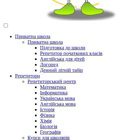
Приватна школа
Приватна школа
Підготовка до школи
Репетитор початкових класів
Англійська для дітей
Логопед
Денний літній табір
Репетитори
Репетиторський центр
Математика
Інформатика
Українська мова
Англійська мова
Історія
Фізика
Хімія
Біологія
Географія
Курси для школярів